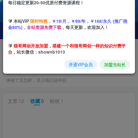
每日稳定更新20-50优质付费资源课程！
🔰 本站VIP
限时特惠，
￥19/月，￥99/年，￥168/永久 (推广佣
金80%)，
全站资源免费下载，
每天更新，欢迎加入！
🔰
猫哥网创开放加盟，搭建一个和猫哥网创一样的知识付费平
关注
私信
台，
站长微信：shownb1013
猫哥网创
开通VIP会员
加盟当站长
管理员
摔倒了又怎样，至少我们还年轻
文章
12
收藏
0
粉丝
1