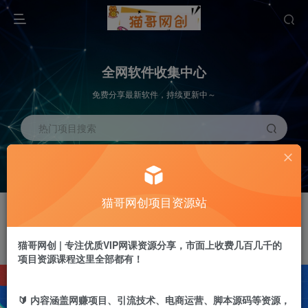
全网软件收集中心
免费分享最新软件，持续更新中～
热门项目搜索
全网最新项目库
最新短剧
HUO
NEW
创业交流的地方
猫哥网创项目资源站
免费分享下载
流量卡免费送
加盟站长
GO
NEW
猫哥网创 | 专注优质VIP网课资源分享，市面上收费几百几千的
免费领取19元 /185G流量卡
搭建同款网站
项目资源课程这里全部都有！
1680
157
1
🔰 内容涵盖网赚项目、引流技术、电商运营、脚本源码等资源，