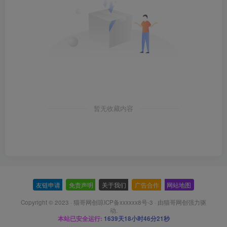
暂无收藏内容
友链申请
-
免责声明
-
关于我们
-
广告合作
-
网站地图
Copyright © 2023 ·
猫哥网创琼ICP备xxxxxx8号-3
· 由
猫哥网创
强力驱
动.
本站已安全运行:
1639天18小时46分21秒