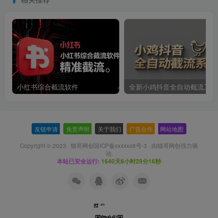
小红书综合截流软件
全新小鸡抖音全自动截流工具
友链申请
-
免责声明
-
关于我们
-
广告合作
-
网站地图
Copyright © 2023 ·
猫哥网创琼ICP备xxxxxx8号-3
· 由
猫哥网创
强力驱
动.
本站已安全运行:
1640天8小时29分16秒