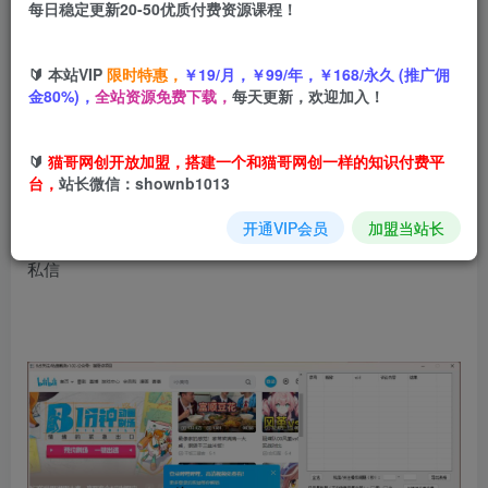
每日稳定更新20-50优质付费资源课程！
99
猫币
🔰 本站VIP
限时特惠，
￥19/月，￥99/年，￥168/永久 (推广佣
69
免费
中级会员
猫币
高级会员
金80%)，
全站资源免费下载，
每天更新，欢迎加入！
立即购买
🔰
猫哥网创开放加盟，搭建一个和猫哥网创一样的知识付费平
您当前未登录！建议登陆后加入会员
台，
站长微信：shownb1013
开通VIP会员
加盟当站长
本软件可以对精准的视频进行一键式采集，并可以对评论区
私信