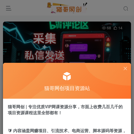
68
14
B站评论采集+私信发送
首页
网创资源
正文
猫哥网创项目资源站
猫哥网创
关注
私信
1年前发布
猫哥网创 | 专注优质VIP网课资源分享，市面上收费几百几千的
项目资源课程这里全部都有！
付费资源
B站评论采集+私信发送
🔰 内容涵盖网赚项目、引流技术、电商运营、脚本源码等资源，
此内容为付费资源，请付费后查看