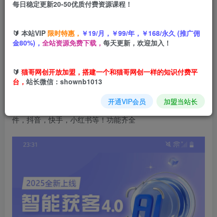
每日稳定更新20-50优质付费资源课程！
9.9
猫币
🔰 本站VIP
限时特惠，
￥19/月，￥99/年，￥168/永久 (推广佣
免费
免费
中级会员
高级会员
金80%)，
全站资源免费下载，
每天更新，欢迎加入！
立即购买
🔰
猫哥网创开放加盟，搭建一个和猫哥网创一样的知识付费平
您当前未登录！建议登陆后加入会员
台，
站长微信：shownb1013
开通VIP会员
加盟当站长
这是一款安卓端的获客软件！整合了市面上所有平台的软
件，抖音，快手，小红书等！功能齐全