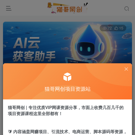
72
15
AI云获客助手
首页
网创资源
正文
猫哥网创项目资源站
猫哥网创
关注
私信
1年前发布
猫哥网创 | 专注优质VIP网课资源分享，市面上收费几百几千的
项目资源课程这里全部都有！
付费资源
AI云获客助手
🔰 内容涵盖网赚项目、引流技术、电商运营、脚本源码等资源，
此内容为付费资源，请付费后查看