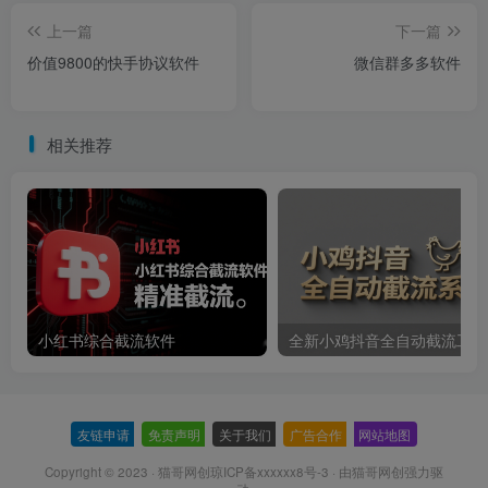
上一篇
下一篇
价值9800的快手协议软件
微信群多多软件
相关推荐
小红书综合截流软件
全新小鸡抖音全自动截流工具
友链申请
-
免责声明
-
关于我们
-
广告合作
-
网站地图
Copyright © 2023 ·
猫哥网创琼ICP备xxxxxx8号-3
· 由
猫哥网创
强力驱