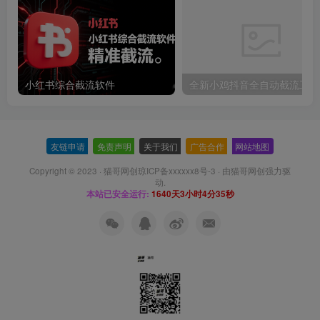
小红书综合截流软件
全新小鸡抖音全自动截流工具
友链申请
-
免责声明
-
关于我们
-
广告合作
-
网站地图
Copyright © 2023 ·
猫哥网创琼ICP备xxxxxx8号-3
· 由
猫哥网创
强力驱
动.
本站已安全运行:
1640天3小时4分36秒