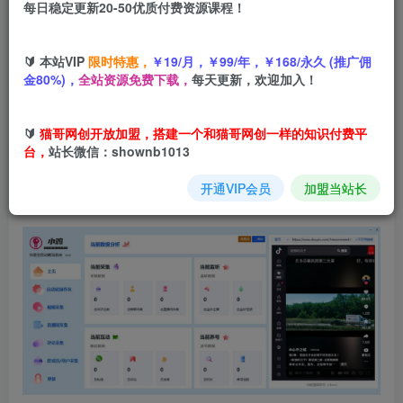
每日稳定更新20-50优质付费资源课程！
30
猫币
🔰 本站VIP
限时特惠，
￥19/月，￥99/年，￥168/永久 (推广佣
15
5
中级会员
猫币
高级会员
猫币
金80%)，
全站资源免费下载，
每天更新，欢迎加入！
立即购买
🔰
猫哥网创开放加盟，搭建一个和猫哥网创一样的知识付费平
您当前未登录！建议登陆后加入会员
台，
站长微信：shownb1013
开通VIP会员
加盟当站长
功能齐全，可看详情页面