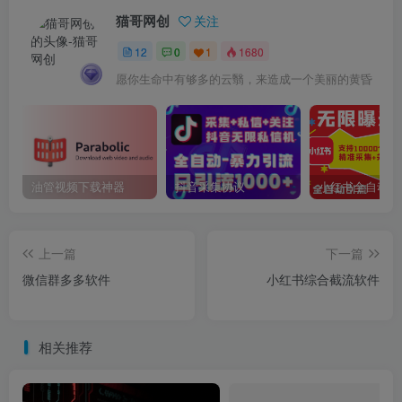
猫哥网创
关注
12
0
1
1680
愿你生命中有够多的云翳，来造成一个美丽的黄昏
油管视频下载神器
抖音采集协议
上一篇
下一篇
微信群多多软件
小红书综合截流软件
相关推荐